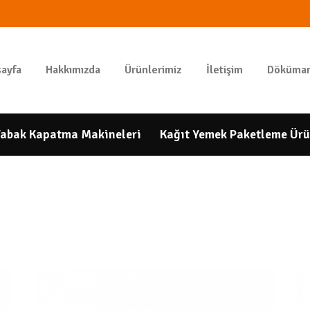
ANASAYFA
HAKKIMIZDA
GIDAPAKETI
ayfa
Hakkımızda
Ürünlerimiz
İletişim
Döküman
Tunbar Easypack
ÜRÜNLERIMIZ
İLETIŞIM
abak Kapatma Makineleri
Kağıt Yemek Paketleme Ürü
DÖKÜMANLAR
HESAP
NUMARALARIMIZ