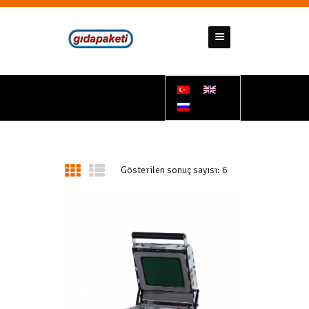
GIDAPAKETI
Tunbar Easypack
ANASAYFA
HAKKIMIZDA
ÜRÜNLERIMIZ
İLETIŞIM
Gösterilen sonuç sayısı: 6
DÖKÜMANLAR
HESAP NUMARALARIMIZ