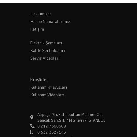
Hakkımızda
Hesap Numaralarımız
İletişim
Elektrik Şemaları
Kalite Sertifikaları
Servis Videoları
Broşürler
Kullanım Kılavuzları
Kullanım Videoları
Alipaşa Mh.Fatih Sultan Mehmet Cd.
Sancak San.Sit. 4H Silivri / İSTANBUL
0 212 7360608
0 532 3527143