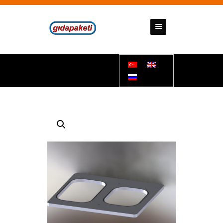
GIDAPAKETI
Tunbar Easypack
ANASAYFA
HAKKIMIZDA
ÜRÜNLERIMIZ
İLETIŞIM
DÖKÜMANLAR
HESAP NUMARALARIMIZ