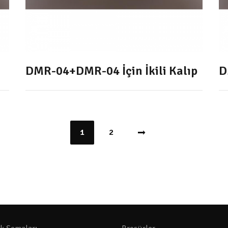
DMR-04+DMR-04 İçin İkili Kalıp
D
1
2