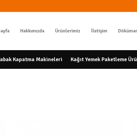
ANASAYFA
HAKKIMIZDA
GIDAPAKETI
ayfa
Hakkımızda
Ürünlerimiz
İletişim
Döküman
Tunbar Easypack
ÜRÜNLERIMIZ
İLETIŞIM
abak Kapatma Makineleri
Kağıt Yemek Paketleme Ürü
DÖKÜMANLAR
HESAP
NUMARALARIMIZ