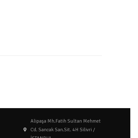
Alipaşa Mh.Fatih Sultan Mehmet
Cd. Sancak San.Sit. 4H Silivri /