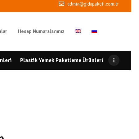
admin@gidapaketi.com.tr
lar
Hesap Numaralarımız
nleri
Plastik Yemek Paketleme Ürünleri
p