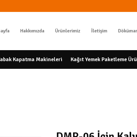
ANASAYFA
HAKKIMIZDA
GIDAPAKETI
ayfa
Hakkımızda
Ürünlerimiz
İletişim
Döküman
Tunbar Easypack
ÜRÜNLERIMIZ
İLETIŞIM
abak Kapatma Makineleri
Kağıt Yemek Paketleme Ürü
DÖKÜMANLAR
HESAP
NUMARALARIMIZ
DMR-06 İçin Kalı