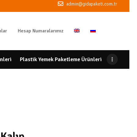
admin@gidapaketi.com.tr
lar
Hesap Numaralarımız
nleri
Plastik Yemek Paketleme Ürünleri
 Kalıp