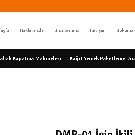
ANASAYFA
HAKKIMIZDA
GIDAPAKETI
ayfa
Hakkımızda
Ürünlerimiz
İletişim
Döküman
Tunbar Easypack
ÜRÜNLERIMIZ
İLETIŞIM
abak Kapatma Makineleri
Kağıt Yemek Paketleme Ürü
DÖKÜMANLAR
HESAP
NUMARALARIMIZ
DMR-01 İçin İkili