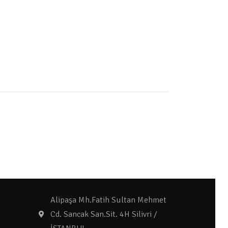
Alipaşa Mh.Fatih Sultan Mehmet
Cd. Sancak San.Sit. 4H Silivri /