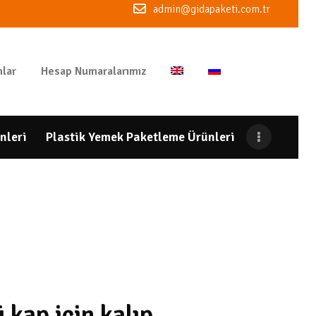
admin@gidapaketi.com.tr
lar
Hesap Numaralarımız
nleri
Plastik Yemek Paketleme Ürünleri
 kap için kalıp