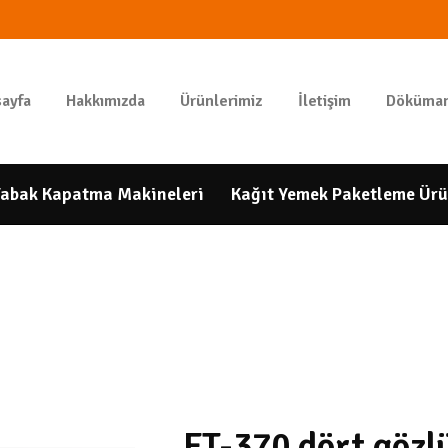
ANASAYFA
HAKKIMIZDA
GIDAPAKETI
ayfa
Hakkımızda
Ürünlerimiz
İletişim
Döküman
Tunbar Easypack
ÜRÜNLERIMIZ
İLETIŞIM
abak Kapatma Makineleri
Kağıt Yemek Paketleme Ürü
DÖKÜMANLAR
HESAP
NUMARALARIMIZ
FT-370 dört gözlü