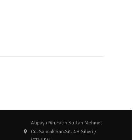
Alipaşa Mh.Fatih Sultan Mehmet
Cd. Sancak San.Sit. 4H Silivri /