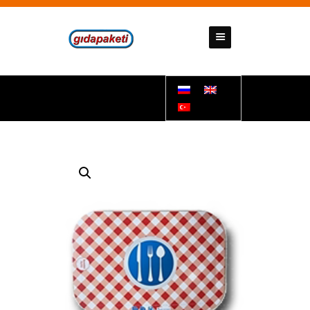
GIDAPAKETI
Tunbar Easypack
ДОМАШНЯЯ СТРАНИЦА
О НАС
НАШИ ПРОДУКТЫ
КОММУНИКАЦИЯ
ДОКУМЕНТЫ
ПОДДЕРЖКИ
НАШИ НОМЕРА СЧЕТОВ