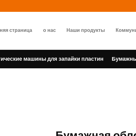
ДОМАШНЯЯ
СТРАНИЦА
GIDAPAKETI
няя страница
о нас
Наши продукты
Коммун
Tunbar Easypack
О НАС
НАШИ ПРОДУКТЫ
ические машины для запайки пластин
Бумажны
КОММУНИКАЦИЯ
ДОКУМЕНТЫ
ПОДДЕРЖКИ
НАШИ НОМЕРА
Бумажная обл