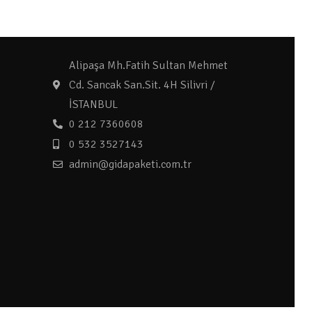
Alipaşa Mh.Fatih Sultan Mehmet
Cd. Sancak San.Sit. 4H Silivri /
İSTANBUL
0 212 7360608
0 532 3527143
admin@gidapaketi.com.tr