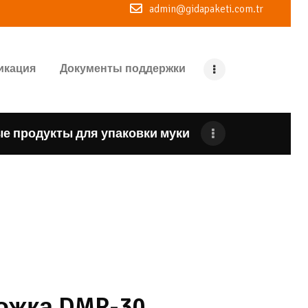
admin@gidapaketi.com.tr
икация
Документы поддержки
е продукты для упаковки муки
ожка DMR-30