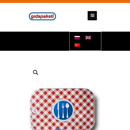
GIDAPAKETI
Tunbar Easypack
ДОМАШНЯЯ СТРАНИЦА
О НАС
НАШИ ПРОДУКТЫ
КОММУНИКАЦИЯ
ДОКУМЕНТЫ
ПОДДЕРЖКИ
НАШИ НОМЕРА СЧЕТОВ